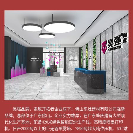
       昊强品牌，隶属开拓者企业旗下：佛山东灶建材有限公司强势
品牌，总部位于广东佛山。企业实力雄厚，在广东肇庆建有大型现
代化生产基地，配备420米绿色智能窑炉生产线，高精度喷墨打印
机、日产2000吨以上的巨无霸喷雾塔、7890吨超大吨位压机、60T球