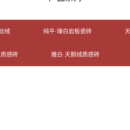
丝绒
纯平·瑧白岩板瓷砖
木质感砖
雅白·天鹅绒质感砖