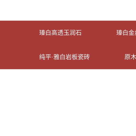
瑧白高透玉润石
瑧白金
纯平·雅白岩板瓷砖
原