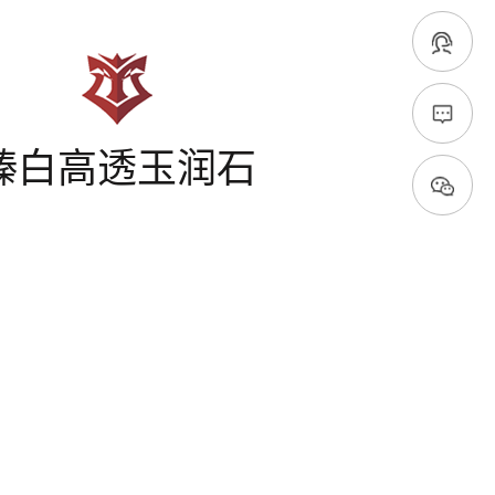
瑧白高透玉润石