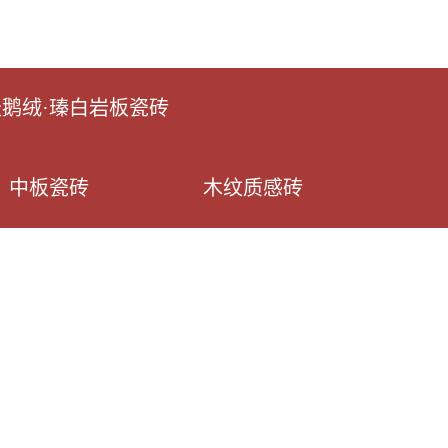
天鹅绒·瑧白岩板瓷砖
中板瓷砖
木纹质感砖