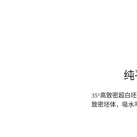
纯
35°高致密超
致密坯体，吸水率